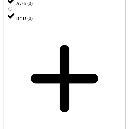
Avatr
(
0
)
BYD
(
0
)