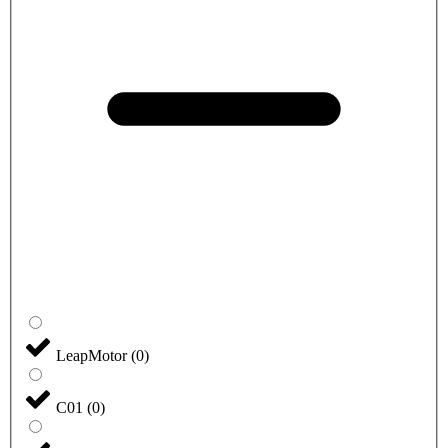
LeapMotor
(
0
)
C01
(
0
)