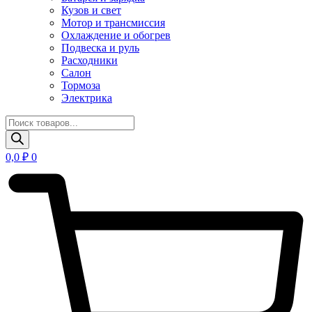
Кузов и свет
Мотор и трансмиссия
Охлаждение и обогрев
Подвеска и руль
Расходники
Салон
Тормоза
Электрика
Поиск
товаров
0,0
₽
0