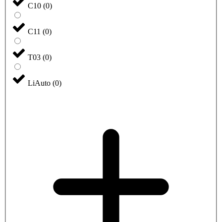
C10
(
0
)
C11
(
0
)
T03
(
0
)
LiAuto
(
0
)