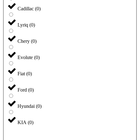
Cadillac
(
0
)
Lyriq
(
0
)
Chery
(
0
)
Evolute
(
0
)
Fiat
(
0
)
Ford
(
0
)
Hyundai
(
0
)
KIA
(
0
)