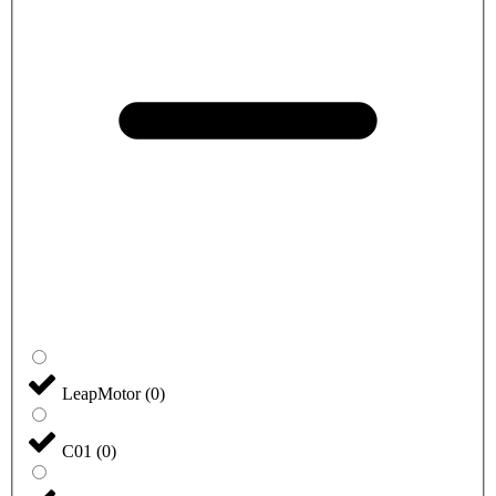
LeapMotor
(
0
)
C01
(
0
)