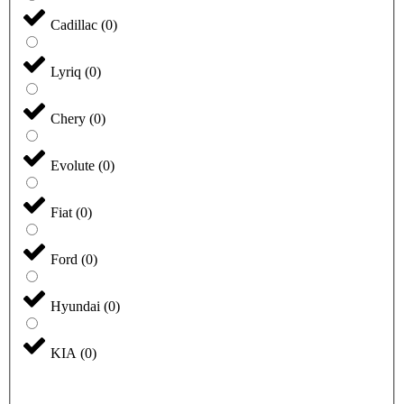
Cadillac
(
0
)
Lyriq
(
0
)
Chery
(
0
)
Evolute
(
0
)
Fiat
(
0
)
Ford
(
0
)
Hyundai
(
0
)
KIA
(
0
)