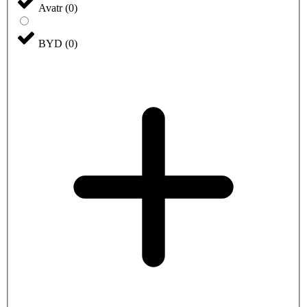
Avatr
(
0
)
BYD
(
0
)