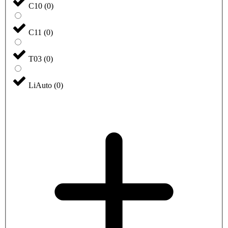
C10
(
0
)
C11
(
0
)
T03
(
0
)
LiAuto
(
0
)