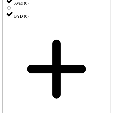
Avatr
(
0
)
BYD
(
0
)