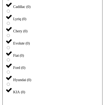
Cadillac
(
0
)
Lyriq
(
0
)
Chery
(
0
)
Evolute
(
0
)
Fiat
(
0
)
Ford
(
0
)
Hyundai
(
0
)
KIA
(
0
)