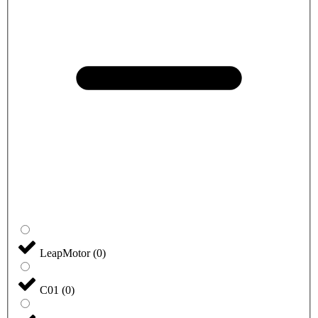
LeapMotor
(
0
)
C01
(
0
)