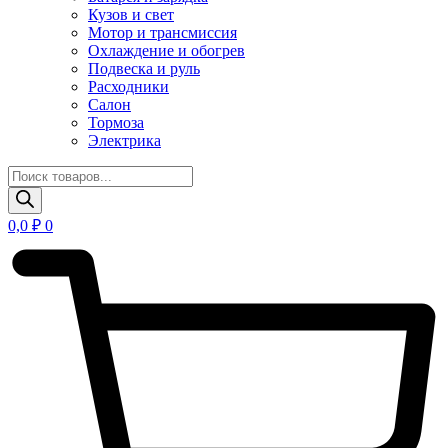
Кузов и свет
Мотор и трансмиссия
Охлаждение и обогрев
Подвеска и руль
Расходники
Салон
Тормоза
Электрика
Поиск
товаров
0,0
₽
0