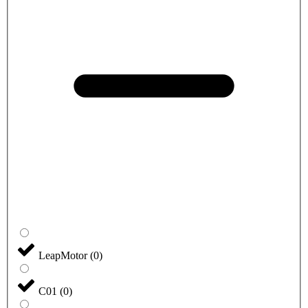
LeapMotor
(
0
)
C01
(
0
)