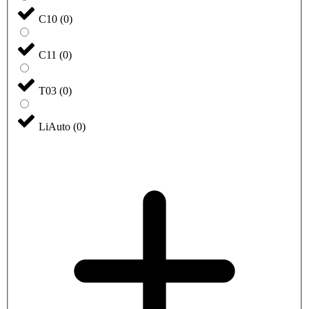
C10
(
0
)
C11
(
0
)
T03
(
0
)
LiAuto
(
0
)