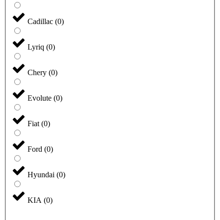
Cadillac
(
0
)
Lyriq
(
0
)
Chery
(
0
)
Evolute
(
0
)
Fiat
(
0
)
Ford
(
0
)
Hyundai
(
0
)
KIA
(
0
)