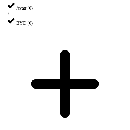
Avatr
(
0
)
BYD
(
0
)