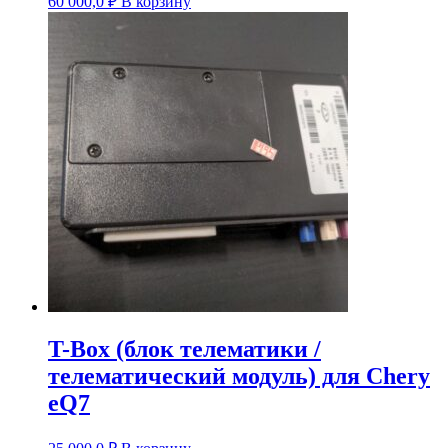
60 000,0
₽
В корзину
T-Box (блок телематики /
телематический модуль) для Chery
eQ7