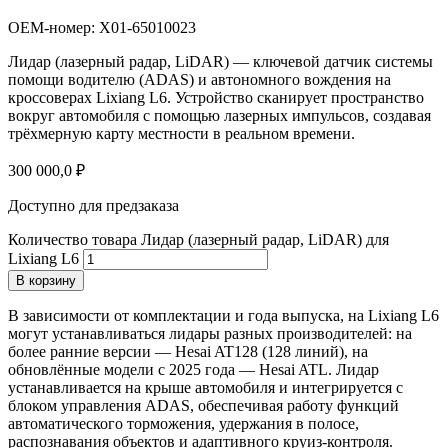
OEM-номер: X01-65010023
Лидар (лазерный радар, LiDAR) — ключевой датчик системы
помощи водителю (ADAS) и автономного вождения на
кроссоверах Lixiang L6
. Устройство сканирует пространство
вокруг автомобиля с помощью лазерных импульсов, создавая
трёхмерную карту местности в реальном времени.
300 000,0
₽
Доступно для предзаказа
Количество товара Лидар (лазерный радар, LiDAR) для
Lixiang L6
В корзину
В зависимости от комплектации и года выпуска, на Lixiang L6
могут устанавливаться лидары разных производителей: на
более ранние версии — Hesai AT128 (128 линий)
, на
обновлённые модели с 2025 года — Hesai ATL
. Лидар
устанавливается на крыше автомобиля и интегрируется с
блоком управления ADAS, обеспечивая работу функций
автоматического торможения, удержания в полосе,
распознавания объектов и адаптивного круиз-контроля
.